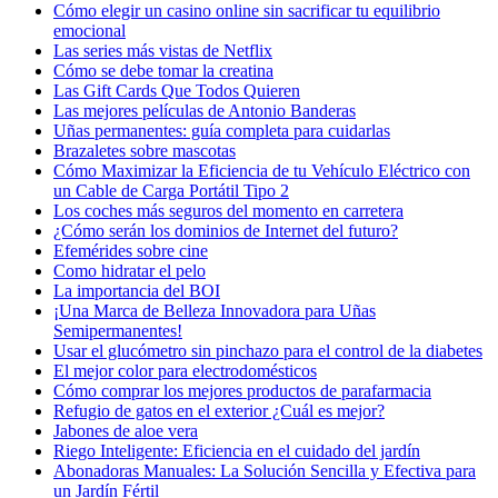
Cómo elegir un casino online sin sacrificar tu equilibrio
emocional
Las series más vistas de Netflix
Cómo se debe tomar la creatina
Las Gift Cards Que Todos Quieren
Las mejores películas de Antonio Banderas
Uñas permanentes: guía completa para cuidarlas
Brazaletes sobre mascotas
Cómo Maximizar la Eficiencia de tu Vehículo Eléctrico con
un Cable de Carga Portátil Tipo 2
Los coches más seguros del momento en carretera
¿Cómo serán los dominios de Internet del futuro?
Efemérides sobre cine
Сomo hidratar el pelo
La importancia del BOI
¡Una Marca de Belleza Innovadora para Uñas
Semipermanentes!
Usar el glucómetro sin pinchazo para el control de la diabetes
El mejor color para electrodomésticos
Cómo comprar los mejores productos de parafarmacia
Refugio de gatos en el exterior ¿Cuál es mejor?
Jabones de aloe vera
Riego Inteligente: Eficiencia en el cuidado del jardín
Abonadoras Manuales: La Solución Sencilla y Efectiva para
un Jardín Fértil