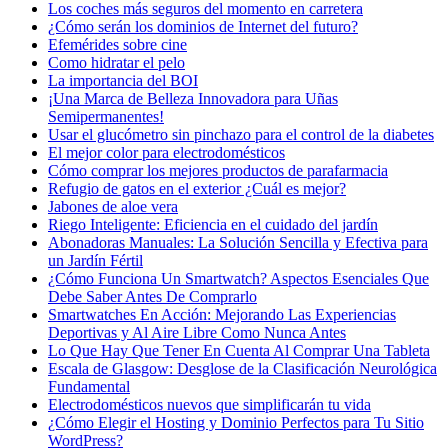
Los coches más seguros del momento en carretera
¿Cómo serán los dominios de Internet del futuro?
Efemérides sobre cine
Сomo hidratar el pelo
La importancia del BOI
¡Una Marca de Belleza Innovadora para Uñas
Semipermanentes!
Usar el glucómetro sin pinchazo para el control de la diabetes
El mejor color para electrodomésticos
Cómo comprar los mejores productos de parafarmacia
Refugio de gatos en el exterior ¿Cuál es mejor?
Jabones de aloe vera
Riego Inteligente: Eficiencia en el cuidado del jardín
Abonadoras Manuales: La Solución Sencilla y Efectiva para
un Jardín Fértil
¿Cómo Funciona Un Smartwatch? Aspectos Esenciales Que
Debe Saber Antes De Comprarlo
Smartwatches En Acción: Mejorando Las Experiencias
Deportivas y Al Aire Libre Como Nunca Antes
Lo Que Hay Que Tener En Cuenta Al Comprar Una Tableta
Escala de Glasgow: Desglose de la Clasificación Neurológica
Fundamental
Electrodomésticos nuevos que simplificarán tu vida
¿Cómo Elegir el Hosting y Dominio Perfectos para Tu Sitio
WordPress?