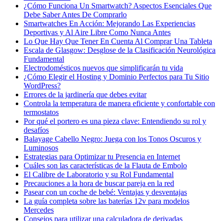
¿Cómo Funciona Un Smartwatch? Aspectos Esenciales Que
Debe Saber Antes De Comprarlo
Smartwatches En Acción: Mejorando Las Experiencias
Deportivas y Al Aire Libre Como Nunca Antes
Lo Que Hay Que Tener En Cuenta Al Comprar Una Tableta
Escala de Glasgow: Desglose de la Clasificación Neurológica
Fundamental
Electrodomésticos nuevos que simplificarán tu vida
¿Cómo Elegir el Hosting y Dominio Perfectos para Tu Sitio
WordPress?
Errores de la jardinería que debes evitar
Controla la temperatura de manera eficiente y confortable con
termostatos
Por qué el portero es una pieza clave: Entendiendo su rol y
desafíos
Balayage Cabello Negro: Juega con los Tonos Oscuros y
Luminosos
Estrategias para Optimizar tu Presencia en Internet
Cuáles son las características de la Flauta de Embolo
El Calibre de Laboratorio y su Rol Fundamental
Precauciones a la hora de buscar pareja en la red
Pasear con un coche de bebé: Ventajas y desventajas
La guía completa sobre las baterías 12v para modelos
Mercedes
Consejos para utilizar una calculadora de derivadas