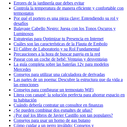
Errores de la jardinería que debes evitar
Controla la temperatura de manera eficiente y confortable con
termostatos
Por qué el portero es una pieza clave: Entendiendo su rol y
desafíos
Balayage Cabello Negro: Juega con los Tonos Oscuros y
Luminosos
Estrategias para Optimizar tu Presencia en Internet
Cuáles son las características de la Flauta de Embolo
El Calibre de Laboratorio y su Rol Fundamental
Precauciones a la hora de buscar pareja en la red
Pasear con un coche de bebé: Ventajas y desventajas
La guía completa sobre las baterías 12v para modelos
Mercedes
Consejos para utilizar una calculadora de derivadas
Las partes de un poema: Descubre la estructura que da vida a
las emociones
Consejos para configurar un termostato WiFi
Litera con canapé: la solución perfecta para ahorrar espacio en
tu habitación
Cuándo debería contratar un consultor en finanzas
¿Se pueden combinar dos esmaltes de uñas?
¿Por qué los libros de Javier Castillo son tan populares?
Consejos para usar un horno de gas butano
Cómo cuidar a un perro inválido: Consejos y