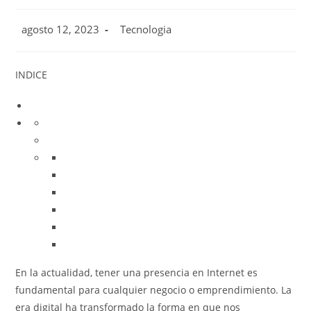
Publicación
Categoría
agosto 12, 2023
Tecnologia
de
de
la
la
entrada:
entrada:
INDICE
En la actualidad, tener una presencia en Internet es
fundamental para cualquier negocio o emprendimiento. La
era digital ha transformado la forma en que nos