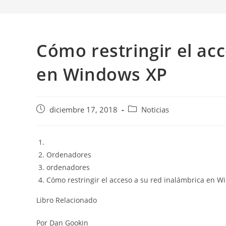
Cómo restringir el ac
en Windows XP
Publicación
Categoría
diciembre 17, 2018
Noticias
de
de
la
la
entrada:
entrada:
Ordenadores
ordenadores
Cómo restringir el acceso a su red inalámbrica en 
Libro Relacionado
Por Dan Gookin