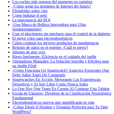
Los coches más seguros del momento en carretera
¿Cómo serán los dominios de Internet del futuro?
Efemérides sobre cine
Сomo hidratar el pelo
La importancia del BOI
¡Una Marca de Belleza Innovadora para Uñas
Semipermanentes!
Usar el glucómetro sin pinchazo para el control de la diabetes
El mejor color para electrodomésticos
Cómo comprar los mejores productos de parafarmacia
Refugio de gatos en el exterior ¿Cuál es mejor?
Jabones de aloe vera
Riego Inteligente: Eficiencia en el cuidado del jardín
Abonadoras Manuales: La Solución Sencilla y Efectiva para
un Jardín Fértil
¿Cómo Funciona Un Smartwatch? Aspectos Esenciales Que
Debe Saber Antes De Comprarlo
Smartwatches En Acción: Mejorando Las Experiencias
Deportivas y Al Aire Libre Como Nunca Antes
Lo Que Hay Que Tener En Cuenta Al Comprar Una Tableta
Escala de Glasgow: Desglose de la Clasificación Neurológica
Fundamental
Electrodomésticos nuevos que simplificarán tu vida
¿Cómo Elegir el Hosting y Dominio Perfectos para Tu Sitio
WordPress?