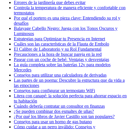
Errores de la jardinería que debes evitar
Controla la temperatura de manera eficiente y confortable con
termostatos
Por qué el portero es una pieza clave: Entendiendo su rol y
desafíos
Balayage Cabello Negro: Juega con los Tonos Oscuros y
Luminosos
Estrategias para Optimizar tu Presencia en Internet
Cuáles son las características de la Flauta de Embolo
El Calibre de Laboratorio y su Rol Fundamental
Precauciones a la hora de buscar pareja en la red
Pasear con un coche de bebé: Ventajas y desventajas
La guía completa sobre las baterías 12v para modelos
Mercedes
Consejos para utilizar una calculadora de derivadas
Las partes de un poema: Descubre la estructura que da vida a
las emociones
Consejos para configurar un termostato WiFi
Litera con canapé: la solución perfecta para ahorrar espacio en
tu habitación
Cuándo debería contratar un consultor en finanzas
¿Se pueden combinar dos esmaltes de uñas?
¿Por qué los libros de Javier Castillo son tan populares?
Consejos para usar un horno de gas butano
Cómo cuidar a un perro inválido: Consejos y