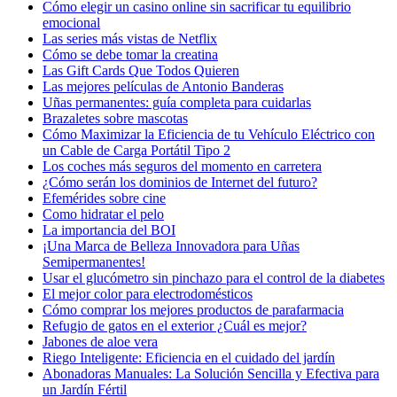
Cómo elegir un casino online sin sacrificar tu equilibrio
emocional
Las series más vistas de Netflix
Cómo se debe tomar la creatina
Las Gift Cards Que Todos Quieren
Las mejores películas de Antonio Banderas
Uñas permanentes: guía completa para cuidarlas
Brazaletes sobre mascotas
Cómo Maximizar la Eficiencia de tu Vehículo Eléctrico con
un Cable de Carga Portátil Tipo 2
Los coches más seguros del momento en carretera
¿Cómo serán los dominios de Internet del futuro?
Efemérides sobre cine
Сomo hidratar el pelo
La importancia del BOI
¡Una Marca de Belleza Innovadora para Uñas
Semipermanentes!
Usar el glucómetro sin pinchazo para el control de la diabetes
El mejor color para electrodomésticos
Cómo comprar los mejores productos de parafarmacia
Refugio de gatos en el exterior ¿Cuál es mejor?
Jabones de aloe vera
Riego Inteligente: Eficiencia en el cuidado del jardín
Abonadoras Manuales: La Solución Sencilla y Efectiva para
un Jardín Fértil