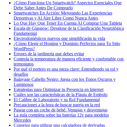
¿Cómo Funciona Un Smartwatch? Aspectos Esenciales Que
Debe Saber Antes De Comprarlo
Smartwatches En Acción: Mejorando Las Experiencias
Deportivas y Al Aire Libre Como Nunca Antes
Lo Que Hay Que Tener En Cuenta Al Comprar Una Tableta
Escala de Glasgow: Desglose de la Clasificación Neurológica
Fundamental
Electrodomésticos nuevos que simplificarán tu vida
¿Cómo Elegir el Hosting y Dominio Perfectos para Tu Sitio
WordPress?
Errores de la jardinería que debes evitar
Controla la temperatura de manera eficiente y confortable con
termostatos
Por qué el portero es una pieza clave: Entendiendo su rol y
desafíos
Balayage Cabello Negro: Juega con los Tonos Oscuros y
Luminosos
Estrategias para Optimizar tu Presencia en Internet
Cuáles son las características de la Flauta de Embolo
El Calibre de Laboratorio y su Rol Fundamental
Precauciones a la hora de buscar pareja en la red
Pasear con un coche de bebé: Ventajas y desventajas
La guía completa sobre las baterías 12v para modelos
Mercedes
Consejos para utilizar una calculadora de derivadas