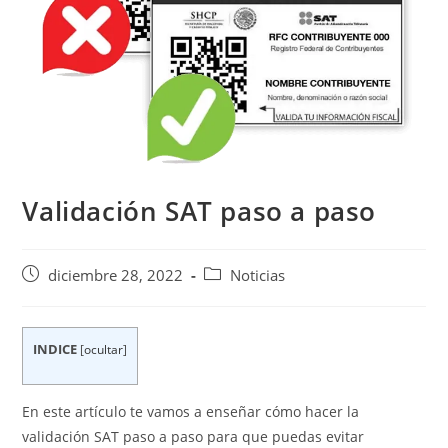
Validación SAT paso a paso
Publicación
Categoría
diciembre 28, 2022
Noticias
de
de
la
la
entrada:
entrada:
INDICE
[
ocultar
]
En este artículo te vamos a enseñar cómo hacer la
validación SAT paso a paso para que puedas evitar