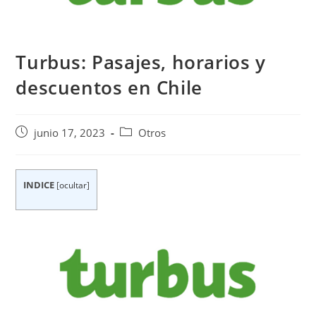
Turbus: Pasajes, horarios y
descuentos en Chile
Publicación
Categoría
junio 17, 2023
Otros
de
de
la
la
entrada:
entrada:
INDICE
[
ocultar
]