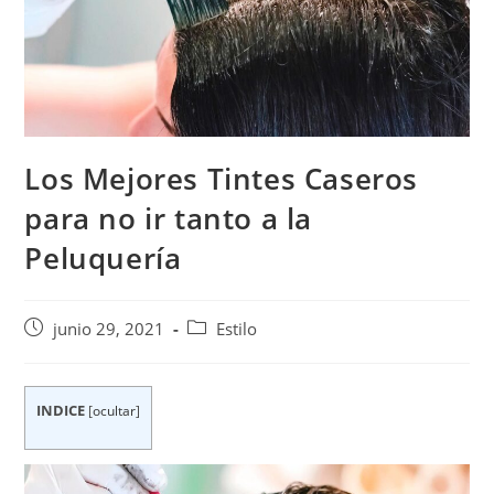
Los Mejores Tintes Caseros
para no ir tanto a la
Peluquería
Publicación
Categoría
junio 29, 2021
Estilo
de
de
la
la
entrada:
entrada:
INDICE
[
ocultar
]