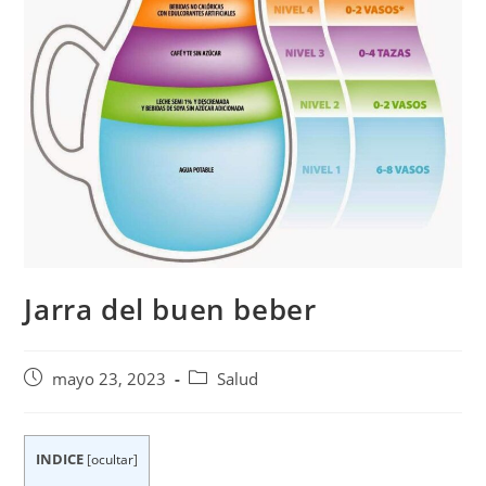
Jarra del buen beber
Publicación
Categoría
mayo 23, 2023
Salud
de
de
la
la
entrada:
entrada:
INDICE
[
ocultar
]