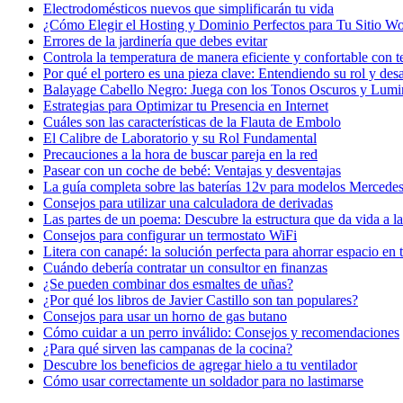
Electrodomésticos nuevos que simplificarán tu vida
¿Cómo Elegir el Hosting y Dominio Perfectos para Tu Sitio W
Errores de la jardinería que debes evitar
Controla la temperatura de manera eficiente y confortable con t
Por qué el portero es una pieza clave: Entendiendo su rol y desa
Balayage Cabello Negro: Juega con los Tonos Oscuros y Lumi
Estrategias para Optimizar tu Presencia en Internet
Cuáles son las características de la Flauta de Embolo
El Calibre de Laboratorio y su Rol Fundamental
Precauciones a la hora de buscar pareja en la red
Pasear con un coche de bebé: Ventajas y desventajas
La guía completa sobre las baterías 12v para modelos Mercede
Consejos para utilizar una calculadora de derivadas
Las partes de un poema: Descubre la estructura que da vida a l
Consejos para configurar un termostato WiFi
Litera con canapé: la solución perfecta para ahorrar espacio en 
Cuándo debería contratar un consultor en finanzas
¿Se pueden combinar dos esmaltes de uñas?
¿Por qué los libros de Javier Castillo son tan populares?
Consejos para usar un horno de gas butano
Cómo cuidar a un perro inválido: Consejos y recomendaciones
¿Para qué sirven las campanas de la cocina?
Descubre los beneficios de agregar hielo a tu ventilador
Cómo usar correctamente un soldador para no lastimarse