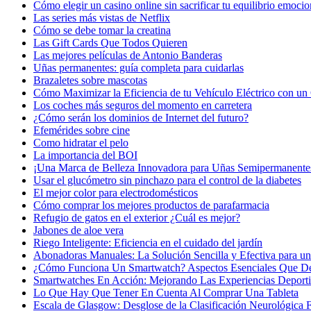
Cómo elegir un casino online sin sacrificar tu equilibrio emocio
Las series más vistas de Netflix
Cómo se debe tomar la creatina
Las Gift Cards Que Todos Quieren
Las mejores películas de Antonio Banderas
Uñas permanentes: guía completa para cuidarlas
Brazaletes sobre mascotas
Cómo Maximizar la Eficiencia de tu Vehículo Eléctrico con un 
Los coches más seguros del momento en carretera
¿Cómo serán los dominios de Internet del futuro?
Efemérides sobre cine
Сomo hidratar el pelo
La importancia del BOI
¡Una Marca de Belleza Innovadora para Uñas Semipermanente
Usar el glucómetro sin pinchazo para el control de la diabetes
El mejor color para electrodomésticos
Cómo comprar los mejores productos de parafarmacia
Refugio de gatos en el exterior ¿Cuál es mejor?
Jabones de aloe vera
Riego Inteligente: Eficiencia en el cuidado del jardín
Abonadoras Manuales: La Solución Sencilla y Efectiva para un 
¿Cómo Funciona Un Smartwatch? Aspectos Esenciales Que D
Smartwatches En Acción: Mejorando Las Experiencias Deport
Lo Que Hay Que Tener En Cuenta Al Comprar Una Tableta
Escala de Glasgow: Desglose de la Clasificación Neurológica