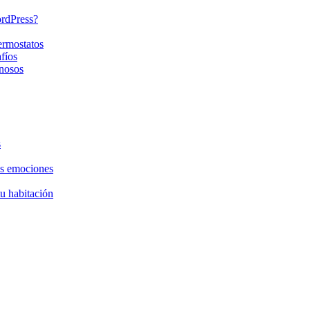
ordPress?
ermostatos
fíos
nosos
s
as emociones
tu habitación