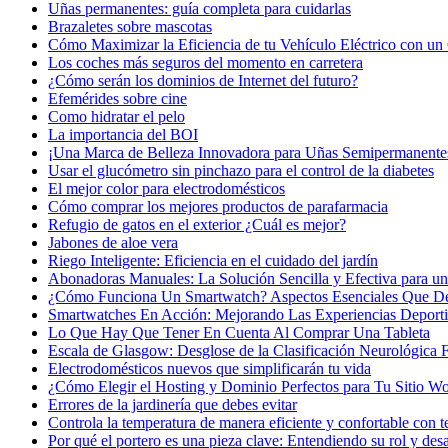
Uñas permanentes: guía completa para cuidarlas
Brazaletes sobre mascotas
Cómo Maximizar la Eficiencia de tu Vehículo Eléctrico con un 
Los coches más seguros del momento en carretera
¿Cómo serán los dominios de Internet del futuro?
Efemérides sobre cine
Сomo hidratar el pelo
La importancia del BOI
¡Una Marca de Belleza Innovadora para Uñas Semipermanente
Usar el glucómetro sin pinchazo para el control de la diabetes
El mejor color para electrodomésticos
Cómo comprar los mejores productos de parafarmacia
Refugio de gatos en el exterior ¿Cuál es mejor?
Jabones de aloe vera
Riego Inteligente: Eficiencia en el cuidado del jardín
Abonadoras Manuales: La Solución Sencilla y Efectiva para un 
¿Cómo Funciona Un Smartwatch? Aspectos Esenciales Que D
Smartwatches En Acción: Mejorando Las Experiencias Deport
Lo Que Hay Que Tener En Cuenta Al Comprar Una Tableta
Escala de Glasgow: Desglose de la Clasificación Neurológica
Electrodomésticos nuevos que simplificarán tu vida
¿Cómo Elegir el Hosting y Dominio Perfectos para Tu Sitio W
Errores de la jardinería que debes evitar
Controla la temperatura de manera eficiente y confortable con t
Por qué el portero es una pieza clave: Entendiendo su rol y desa