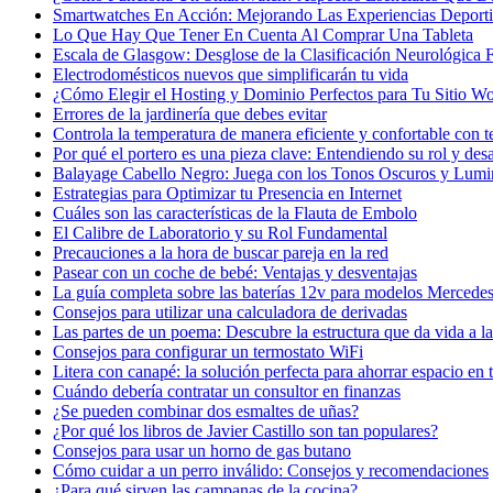
Smartwatches En Acción: Mejorando Las Experiencias Deport
Lo Que Hay Que Tener En Cuenta Al Comprar Una Tableta
Escala de Glasgow: Desglose de la Clasificación Neurológica
Electrodomésticos nuevos que simplificarán tu vida
¿Cómo Elegir el Hosting y Dominio Perfectos para Tu Sitio W
Errores de la jardinería que debes evitar
Controla la temperatura de manera eficiente y confortable con t
Por qué el portero es una pieza clave: Entendiendo su rol y desa
Balayage Cabello Negro: Juega con los Tonos Oscuros y Lumi
Estrategias para Optimizar tu Presencia en Internet
Cuáles son las características de la Flauta de Embolo
El Calibre de Laboratorio y su Rol Fundamental
Precauciones a la hora de buscar pareja en la red
Pasear con un coche de bebé: Ventajas y desventajas
La guía completa sobre las baterías 12v para modelos Mercede
Consejos para utilizar una calculadora de derivadas
Las partes de un poema: Descubre la estructura que da vida a l
Consejos para configurar un termostato WiFi
Litera con canapé: la solución perfecta para ahorrar espacio en 
Cuándo debería contratar un consultor en finanzas
¿Se pueden combinar dos esmaltes de uñas?
¿Por qué los libros de Javier Castillo son tan populares?
Consejos para usar un horno de gas butano
Cómo cuidar a un perro inválido: Consejos y recomendaciones
¿Para qué sirven las campanas de la cocina?