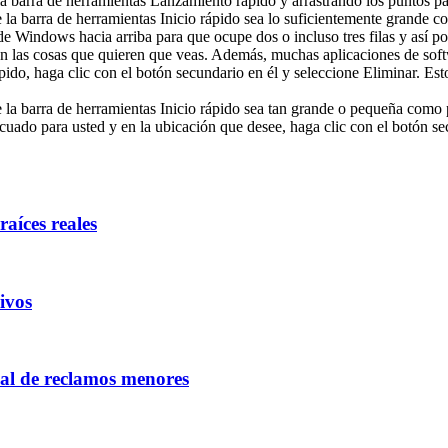
 barra de herramientas Lanzamiento rápido y arrastrando los puntos pa
de la barra de herramientas Inicio rápido sea lo suficientemente grande c
 de Windows hacia arriba para que ocupe dos o incluso tres filas y así p
on las cosas que quieren que veas. Además, muchas aplicaciones de soft
pido, haga clic con el botón secundario en él y seleccione Eliminar. Est
de la barra de herramientas Inicio rápido sea tan grande o pequeña como 
uado para usted y en la ubicación que desee, haga clic con el botón secu
aíces reales
ivos
nal de reclamos menores