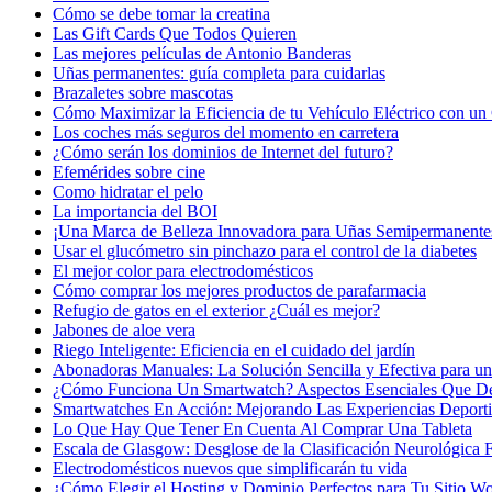
Cómo se debe tomar la creatina
Las Gift Cards Que Todos Quieren
Las mejores películas de Antonio Banderas
Uñas permanentes: guía completa para cuidarlas
Brazaletes sobre mascotas
Cómo Maximizar la Eficiencia de tu Vehículo Eléctrico con un 
Los coches más seguros del momento en carretera
¿Cómo serán los dominios de Internet del futuro?
Efemérides sobre cine
Сomo hidratar el pelo
La importancia del BOI
¡Una Marca de Belleza Innovadora para Uñas Semipermanente
Usar el glucómetro sin pinchazo para el control de la diabetes
El mejor color para electrodomésticos
Cómo comprar los mejores productos de parafarmacia
Refugio de gatos en el exterior ¿Cuál es mejor?
Jabones de aloe vera
Riego Inteligente: Eficiencia en el cuidado del jardín
Abonadoras Manuales: La Solución Sencilla y Efectiva para un 
¿Cómo Funciona Un Smartwatch? Aspectos Esenciales Que D
Smartwatches En Acción: Mejorando Las Experiencias Deport
Lo Que Hay Que Tener En Cuenta Al Comprar Una Tableta
Escala de Glasgow: Desglose de la Clasificación Neurológica
Electrodomésticos nuevos que simplificarán tu vida
¿Cómo Elegir el Hosting y Dominio Perfectos para Tu Sitio W