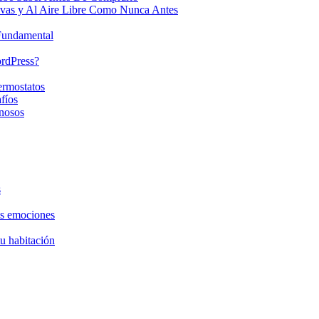
ivas y Al Aire Libre Como Nunca Antes
 Fundamental
ordPress?
ermostatos
fíos
nosos
s
as emociones
tu habitación