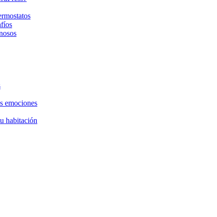
ermostatos
fíos
nosos
s
as emociones
tu habitación