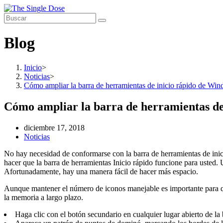
Saltar
al
contenido
Blog
Inicio
>
Noticias
>
Cómo ampliar la barra de herramientas de inicio rápido de Win
Cómo ampliar la barra de herramientas de
Publicación
diciembre 17, 2018
de
Categoría
Noticias
la
de
No hay necesidad de conformarse con la barra de herramientas de in
entrada:
la
hacer que la barra de herramientas Inicio rápido funcione para usted. 
entrada:
Afortunadamente, hay una manera fácil de hacer más espacio.
Aunque mantener el número de iconos manejable es importante para que
la memoria a largo plazo.
Haga clic con el botón secundario en cualquier lugar abierto de la