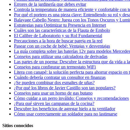
Errores de la jardinería que debes evitar
Controla la temperatura de manera eficiente y confortable con t
Por qué el portero es una pieza clave: Entendiendo su rol y desa
Balayage Cabello Negro: Juega con los Tonos Oscuros y Lumi
Estrategias para Optimizar tu Presencia en Internet
Cuáles son las características de la Flauta de Embolo
El Calibre de Laboratorio y su Rol Fundamental
Precauciones a la hora de buscar pareja en la red
Pasear con un coche de bebé: Ventajas y desventajas
La guía completa sobre las baterías 12v para modelos Mercede
Consejos para utilizar una calculadora de derivadas
Las partes de un poema: Descubre la estructura que da vida a l
Consejos para configurar un termostato WiFi
Litera con canapé: la solución perfecta para ahorrar espacio en 
Cuándo debería contratar un consultor en finanzas
¿Se pueden combinar dos esmaltes de uñas?
¿Por qué los libros de Javier Castillo son tan populares?
Consejos para usar un horno de gas butano
Cómo cuidar a un perro inválido: Consejos y recomendaciones
¿Para qué sirven las campanas de la cocina?
Descubre los beneficios de agregar hielo a tu ventilador
Cómo usar correctamente un soldador para no lastimarse
Sitios conocidos