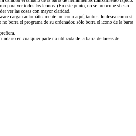
ra cambiar el tamaño de la barra de herramientas Lanzamiento rápido.
omo para ver todos los iconos. (En este punto, no se preocupe si esto
oder ver las cosas con mayor claridad.
ware cargan automáticamente un icono aquí, tanto si lo desea como si
o no borra el programa de su ordenador, sólo borra el icono de la barra
prefiera.
ndario en cualquier parte no utilizada de la barra de tareas de