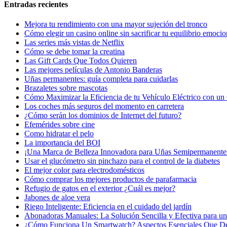
Entradas recientes
Mejora tu rendimiento con una mayor sujeción del tronco
Cómo elegir un casino online sin sacrificar tu equilibrio emocio
Las series más vistas de Netflix
Cómo se debe tomar la creatina
Las Gift Cards Que Todos Quieren
Las mejores películas de Antonio Banderas
Uñas permanentes: guía completa para cuidarlas
Brazaletes sobre mascotas
Cómo Maximizar la Eficiencia de tu Vehículo Eléctrico con un 
Los coches más seguros del momento en carretera
¿Cómo serán los dominios de Internet del futuro?
Efemérides sobre cine
Сomo hidratar el pelo
La importancia del BOI
¡Una Marca de Belleza Innovadora para Uñas Semipermanente
Usar el glucómetro sin pinchazo para el control de la diabetes
El mejor color para electrodomésticos
Cómo comprar los mejores productos de parafarmacia
Refugio de gatos en el exterior ¿Cuál es mejor?
Jabones de aloe vera
Riego Inteligente: Eficiencia en el cuidado del jardín
Abonadoras Manuales: La Solución Sencilla y Efectiva para un 
¿Cómo Funciona Un Smartwatch? Aspectos Esenciales Que D