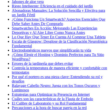
Jabones de aloe vera
Riego Inteligente: Eficiencia en el cuidado del jardín
Abonadoras Manuales: La Solución Sencilla y Efectiva para
un Jardín Fértil
¿Cómo Funciona Un Smartwatch? Aspectos Esenciales Que
Debe Saber Antes De Comprarlo
Smartwatches En Acción: Mejorando Las Experiencias
Deportivas y Al Aire Libre Como Nunca Antes
Lo Que Hay Que Tener En Cuenta Al Comprar Una Tableta
Escala de Glasgow: Desglose de la Clasificación Neurológica
Fundamental
Electrodomésticos nuevos que simplificarán tu vida
¿Cómo Elegir el Hosting y Dominio Perfectos para Tu Sitio
WordPress?
Errores de la jardinería que debes evitar
Controla la temperatura de manera eficiente y confortable con
termostatos
Por qué el portero es una pieza clave: Entendiendo su rol y
desafíos
Balayage Cabello Negro: Juega con los Tonos Oscuros y
Luminosos
Estrategias para Optimizar tu Presencia en Internet
Cuáles son las características de la Flauta de Embolo
El Calibre de Laboratorio y su Rol Fundamental
Precauciones a la hora de buscar pareja en la red