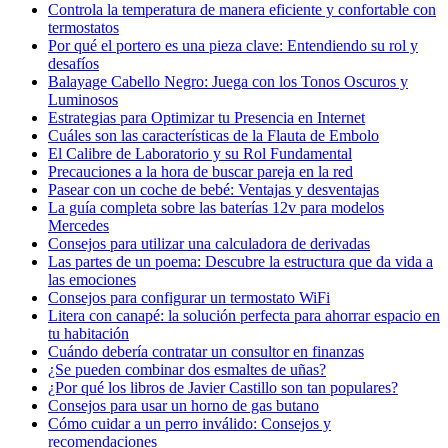
Controla la temperatura de manera eficiente y confortable con
termostatos
Por qué el portero es una pieza clave: Entendiendo su rol y
desafíos
Balayage Cabello Negro: Juega con los Tonos Oscuros y
Luminosos
Estrategias para Optimizar tu Presencia en Internet
Cuáles son las características de la Flauta de Embolo
El Calibre de Laboratorio y su Rol Fundamental
Precauciones a la hora de buscar pareja en la red
Pasear con un coche de bebé: Ventajas y desventajas
La guía completa sobre las baterías 12v para modelos
Mercedes
Consejos para utilizar una calculadora de derivadas
Las partes de un poema: Descubre la estructura que da vida a
las emociones
Consejos para configurar un termostato WiFi
Litera con canapé: la solución perfecta para ahorrar espacio en
tu habitación
Cuándo debería contratar un consultor en finanzas
¿Se pueden combinar dos esmaltes de uñas?
¿Por qué los libros de Javier Castillo son tan populares?
Consejos para usar un horno de gas butano
Cómo cuidar a un perro inválido: Consejos y
recomendaciones