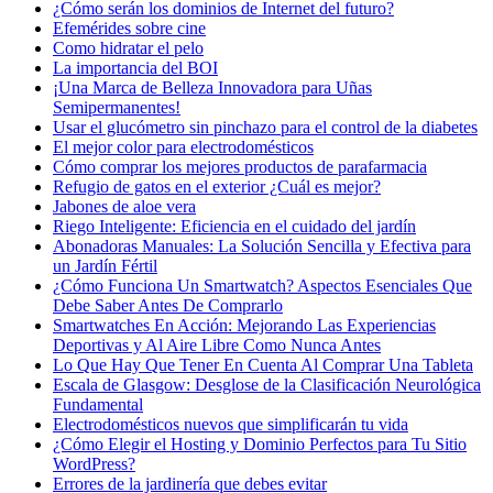
¿Cómo serán los dominios de Internet del futuro?
Efemérides sobre cine
Сomo hidratar el pelo
La importancia del BOI
¡Una Marca de Belleza Innovadora para Uñas
Semipermanentes!
Usar el glucómetro sin pinchazo para el control de la diabetes
El mejor color para electrodomésticos
Cómo comprar los mejores productos de parafarmacia
Refugio de gatos en el exterior ¿Cuál es mejor?
Jabones de aloe vera
Riego Inteligente: Eficiencia en el cuidado del jardín
Abonadoras Manuales: La Solución Sencilla y Efectiva para
un Jardín Fértil
¿Cómo Funciona Un Smartwatch? Aspectos Esenciales Que
Debe Saber Antes De Comprarlo
Smartwatches En Acción: Mejorando Las Experiencias
Deportivas y Al Aire Libre Como Nunca Antes
Lo Que Hay Que Tener En Cuenta Al Comprar Una Tableta
Escala de Glasgow: Desglose de la Clasificación Neurológica
Fundamental
Electrodomésticos nuevos que simplificarán tu vida
¿Cómo Elegir el Hosting y Dominio Perfectos para Tu Sitio
WordPress?
Errores de la jardinería que debes evitar