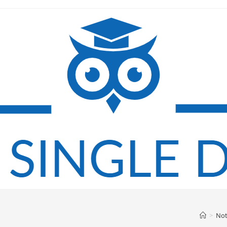
>
Not