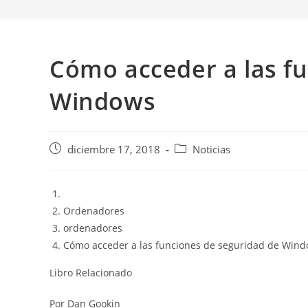
Cómo acceder a las f
Windows
Publicación
Categoría
diciembre 17, 2018
Noticias
de
de
la
la
entrada:
entrada:
Ordenadores
ordenadores
Cómo acceder a las funciones de seguridad de Win
Libro Relacionado
Por Dan Gookin