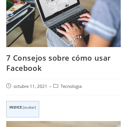
7 Consejos sobre cómo usar
Facebook
Publicación
Categoría
octubre 11, 2021
Tecnologia
de
de
la
la
entrada:
entrada:
INDICE
[
ocultar
]