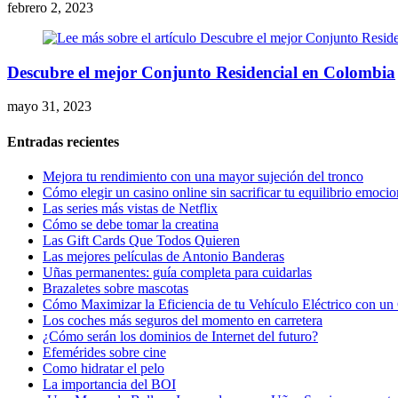
febrero 2, 2023
Descubre el mejor Conjunto Residencial en Colombia
mayo 31, 2023
Entradas recientes
Mejora tu rendimiento con una mayor sujeción del tronco
Cómo elegir un casino online sin sacrificar tu equilibrio emocio
Las series más vistas de Netflix
Cómo se debe tomar la creatina
Las Gift Cards Que Todos Quieren
Las mejores películas de Antonio Banderas
Uñas permanentes: guía completa para cuidarlas
Brazaletes sobre mascotas
Cómo Maximizar la Eficiencia de tu Vehículo Eléctrico con un 
Los coches más seguros del momento en carretera
¿Cómo serán los dominios de Internet del futuro?
Efemérides sobre cine
Сomo hidratar el pelo
La importancia del BOI