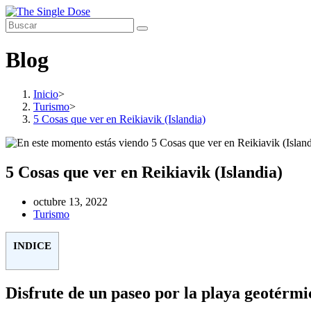
Saltar
al
contenido
Blog
Inicio
>
Turismo
>
5 Cosas que ver en Reikiavik (Islandia)
5 Cosas que ver en Reikiavik (Islandia)
Publicación
octubre 13, 2022
de
Categoría
Turismo
la
de
entrada:
la
INDICE
entrada:
Disfrute de un paseo por la playa geotérmi