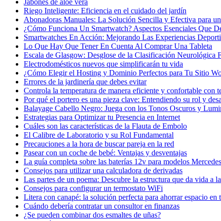
Jabones de aloe vera
Riego Inteligente: Eficiencia en el cuidado del jardín
Abonadoras Manuales: La Solución Sencilla y Efectiva para un 
¿Cómo Funciona Un Smartwatch? Aspectos Esenciales Que D
Smartwatches En Acción: Mejorando Las Experiencias Deport
Lo Que Hay Que Tener En Cuenta Al Comprar Una Tableta
Escala de Glasgow: Desglose de la Clasificación Neurológica
Electrodomésticos nuevos que simplificarán tu vida
¿Cómo Elegir el Hosting y Dominio Perfectos para Tu Sitio W
Errores de la jardinería que debes evitar
Controla la temperatura de manera eficiente y confortable con t
Por qué el portero es una pieza clave: Entendiendo su rol y desa
Balayage Cabello Negro: Juega con los Tonos Oscuros y Lumi
Estrategias para Optimizar tu Presencia en Internet
Cuáles son las características de la Flauta de Embolo
El Calibre de Laboratorio y su Rol Fundamental
Precauciones a la hora de buscar pareja en la red
Pasear con un coche de bebé: Ventajas y desventajas
La guía completa sobre las baterías 12v para modelos Mercede
Consejos para utilizar una calculadora de derivadas
Las partes de un poema: Descubre la estructura que da vida a l
Consejos para configurar un termostato WiFi
Litera con canapé: la solución perfecta para ahorrar espacio en 
Cuándo debería contratar un consultor en finanzas
¿Se pueden combinar dos esmaltes de uñas?