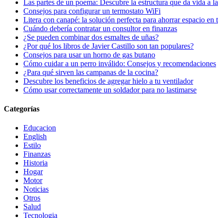
Las partes de un poema: Descubre la estructura que da vida a l
Consejos para configurar un termostato WiFi
Litera con canapé: la solución perfecta para ahorrar espacio en 
Cuándo debería contratar un consultor en finanzas
¿Se pueden combinar dos esmaltes de uñas?
¿Por qué los libros de Javier Castillo son tan populares?
Consejos para usar un horno de gas butano
Cómo cuidar a un perro inválido: Consejos y recomendaciones
¿Para qué sirven las campanas de la cocina?
Descubre los beneficios de agregar hielo a tu ventilador
Cómo usar correctamente un soldador para no lastimarse
Categorías
Educacion
English
Estilo
Finanzas
Historia
Hogar
Motor
Noticias
Otros
Salud
Tecnologia