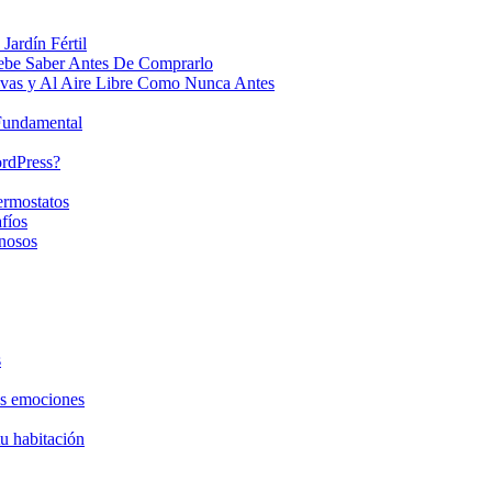
Jardín Fértil
ebe Saber Antes De Comprarlo
ivas y Al Aire Libre Como Nunca Antes
 Fundamental
ordPress?
ermostatos
fíos
nosos
s
as emociones
tu habitación