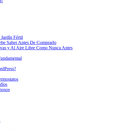
s!
Jardín Fértil
ebe Saber Antes De Comprarlo
ivas y Al Aire Libre Como Nunca Antes
 Fundamental
ordPress?
ermostatos
fíos
nosos
s