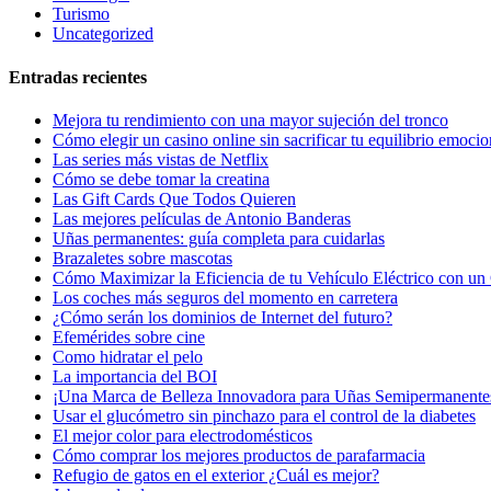
Turismo
Uncategorized
Entradas recientes
Mejora tu rendimiento con una mayor sujeción del tronco
Cómo elegir un casino online sin sacrificar tu equilibrio emocio
Las series más vistas de Netflix
Cómo se debe tomar la creatina
Las Gift Cards Que Todos Quieren
Las mejores películas de Antonio Banderas
Uñas permanentes: guía completa para cuidarlas
Brazaletes sobre mascotas
Cómo Maximizar la Eficiencia de tu Vehículo Eléctrico con un 
Los coches más seguros del momento en carretera
¿Cómo serán los dominios de Internet del futuro?
Efemérides sobre cine
Сomo hidratar el pelo
La importancia del BOI
¡Una Marca de Belleza Innovadora para Uñas Semipermanente
Usar el glucómetro sin pinchazo para el control de la diabetes
El mejor color para electrodomésticos
Cómo comprar los mejores productos de parafarmacia
Refugio de gatos en el exterior ¿Cuál es mejor?