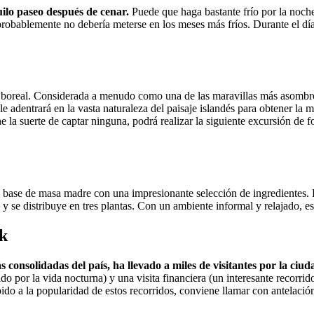
ilo paseo después de cenar.
Puede que haga bastante frío por la noch
robablemente no debería meterse en los meses más fríos. Durante el día, 
ra boreal. Considerada a menudo como una de las maravillas más asomb
 adentrará en la vasta naturaleza del paisaje islandés para obtener la m
ne la suerte de captar ninguna, podrá realizar la siguiente excursión de 
 a base de masa madre con una impresionante selección de ingredientes. 
 y se distribuye en tres plantas. Con un ambiente informal y relajado, es 
k
consolidadas del país, ha llevado a miles de visitantes por la ciud
rido por la vida nocturna) y una visita financiera (un interesante recor
ido a la popularidad de estos recorridos, conviene llamar con antelació