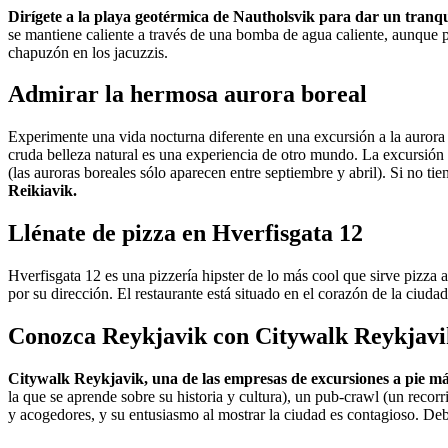
Dirígete a la playa geotérmica de Nautholsvik para dar un tranqu
se mantiene caliente a través de una bomba de agua caliente, aunque p
chapuzón en los jacuzzis.
Admirar la hermosa aurora boreal
Experimente una vida nocturna diferente en una excursión a la auro
cruda belleza natural es una experiencia de otro mundo. La excursión le
(las auroras boreales sólo aparecen entre septiembre y abril). Si no tie
Reikiavik.
Llénate de pizza en Hverfisgata 12
Hverfisgata 12 es una pizzería hipster de lo más cool que sirve pizza
por su dirección. El restaurante está situado en el corazón de la ciudad
Conozca Reykjavik con Citywalk Reykjavi
Citywalk Reykjavik, una de las empresas de excursiones a pie más 
la que se aprende sobre su historia y cultura), un pub-crawl (un recor
y acogedores, y su entusiasmo al mostrar la ciudad es contagioso. Deb