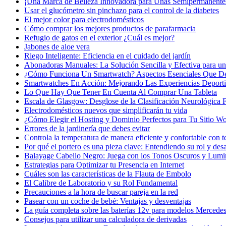
¡Una Marca de Belleza Innovadora para Uñas Semipermanente
Usar el glucómetro sin pinchazo para el control de la diabetes
El mejor color para electrodomésticos
Cómo comprar los mejores productos de parafarmacia
Refugio de gatos en el exterior ¿Cuál es mejor?
Jabones de aloe vera
Riego Inteligente: Eficiencia en el cuidado del jardín
Abonadoras Manuales: La Solución Sencilla y Efectiva para un 
¿Cómo Funciona Un Smartwatch? Aspectos Esenciales Que D
Smartwatches En Acción: Mejorando Las Experiencias Deport
Lo Que Hay Que Tener En Cuenta Al Comprar Una Tableta
Escala de Glasgow: Desglose de la Clasificación Neurológica
Electrodomésticos nuevos que simplificarán tu vida
¿Cómo Elegir el Hosting y Dominio Perfectos para Tu Sitio W
Errores de la jardinería que debes evitar
Controla la temperatura de manera eficiente y confortable con t
Por qué el portero es una pieza clave: Entendiendo su rol y desa
Balayage Cabello Negro: Juega con los Tonos Oscuros y Lumi
Estrategias para Optimizar tu Presencia en Internet
Cuáles son las características de la Flauta de Embolo
El Calibre de Laboratorio y su Rol Fundamental
Precauciones a la hora de buscar pareja en la red
Pasear con un coche de bebé: Ventajas y desventajas
La guía completa sobre las baterías 12v para modelos Mercede
Consejos para utilizar una calculadora de derivadas