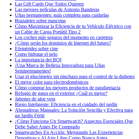
Las Gift Cards Que Todos Quieren
Las mejores películas de Antonio Banderas
Uñas permanentes: guía completa para cuidarlas
Brazaletes sobre mascotas
Cómo Maximizar la Eficiencia de tu Vehículo Eléctrico con
un Cable de Carga Portátil Tipo 2
Los coches más seguros del momento en carretera
¿Cómo serán los dominios de Internet del futuro?
Efemérides sobre cine
Сomo hidratar el pelo
La importancia del BOI
¡Una Marca de Belleza Innovadora para Uñas
Semipermanentes!
Usar el glucómetro sin pinchazo para el control de la diabetes
El mejor color para electrodomésticos
Cómo comprar los mejores productos de parafarmacia
Refugio de gatos en el exterior ¿Cuál es mejor?
Jabones de aloe vera
Riego Inteligente: Eficiencia en el cuidado del jardín
Abonadoras Manuales: La Solución Sencilla y Efectiva para
un Jardín Fértil
¿Cómo Funciona Un Smartwatch? Aspectos Esenciales Que
Debe Saber Antes De Comprarlo
Smartwatches En Acción: Mejorando Las Experiencias
Deportivas y Al Aire Libre Como Nunca Antes