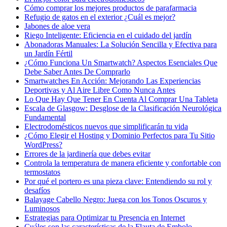
Cómo comprar los mejores productos de parafarmacia
Refugio de gatos en el exterior ¿Cuál es mejor?
Jabones de aloe vera
Riego Inteligente: Eficiencia en el cuidado del jardín
Abonadoras Manuales: La Solución Sencilla y Efectiva para
un Jardín Fértil
¿Cómo Funciona Un Smartwatch? Aspectos Esenciales Que
Debe Saber Antes De Comprarlo
Smartwatches En Acción: Mejorando Las Experiencias
Deportivas y Al Aire Libre Como Nunca Antes
Lo Que Hay Que Tener En Cuenta Al Comprar Una Tableta
Escala de Glasgow: Desglose de la Clasificación Neurológica
Fundamental
Electrodomésticos nuevos que simplificarán tu vida
¿Cómo Elegir el Hosting y Dominio Perfectos para Tu Sitio
WordPress?
Errores de la jardinería que debes evitar
Controla la temperatura de manera eficiente y confortable con
termostatos
Por qué el portero es una pieza clave: Entendiendo su rol y
desafíos
Balayage Cabello Negro: Juega con los Tonos Oscuros y
Luminosos
Estrategias para Optimizar tu Presencia en Internet
Cuáles son las características de la Flauta de Embolo