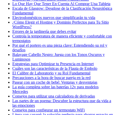
Lo Que Hay Que Tener En Cuenta Al Comprar Una Tableta
Escala de Glasgow: Desglose de la Clasificación Neurológica
Fundamental
Electrodomésticos nuevos que simplificarán tu vida
¿Cómo Elegir el Hosting y Dominio Perfectos para Tu Sitio
WordPress?
Errores de la jardinería que debes evitar
Controla la temperatura de manera eficiente y confortable con
termostatos
Por qué el portero es una pieza clave: Entendiendo su rol y
desafíos
Balayage Cabello Negro: Juega con los Tonos Oscuros y
Luminosos
Estrategias para Optimizar tu Presencia en Internet
Cuáles son las características de la Flauta de Embolo
El Calibre de Laboratorio y su Rol Fundamental
Precauciones a la hora de buscar pareja en la red
Pasear con un coche de bebé: Ventajas y desventajas
La guía completa sobre las baterías 12v para modelos
Mercedes
Consejos para utilizar una calculadora de derivadas
Las partes de un poema: Descubre la estructura que da vida a
las emociones
Consejos para configurar un termostato WiFi
Litera con canapé: la solución perfecta para ahorrar espacio en