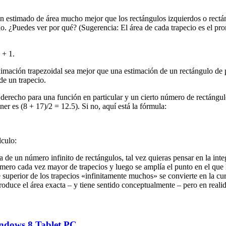
 un estimado de área mucho mejor que los rectángulos izquierdos o rectá
. ¿Puedes ver por qué? (Sugerencia: El área de cada trapecio es el pro
 + 1.
oximación trapezoidal sea mejor que una estimación de un rectángulo de
e un trapecio.
 derecho para una función en particular y un cierto número de rectángu
er es (8 + 17)/2 = 12.5). Si no, aquí está la fórmula:
lculo:
a de un número infinito de rectángulos, tal vez quieras pensar en la integ
ero cada vez mayor de trapecios y luego se amplía el punto en el que los
 superior de los trapecios «infinitamente muchos» se convierte en la curv
roduce el área exacta – y tiene sentido conceptualmente – pero en reali
Windows 8 Tablet PC