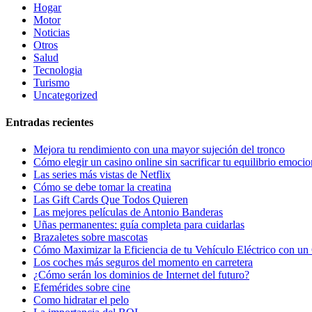
Hogar
Motor
Noticias
Otros
Salud
Tecnologia
Turismo
Uncategorized
Entradas recientes
Mejora tu rendimiento con una mayor sujeción del tronco
Cómo elegir un casino online sin sacrificar tu equilibrio emocio
Las series más vistas de Netflix
Cómo se debe tomar la creatina
Las Gift Cards Que Todos Quieren
Las mejores películas de Antonio Banderas
Uñas permanentes: guía completa para cuidarlas
Brazaletes sobre mascotas
Cómo Maximizar la Eficiencia de tu Vehículo Eléctrico con un 
Los coches más seguros del momento en carretera
¿Cómo serán los dominios de Internet del futuro?
Efemérides sobre cine
Сomo hidratar el pelo