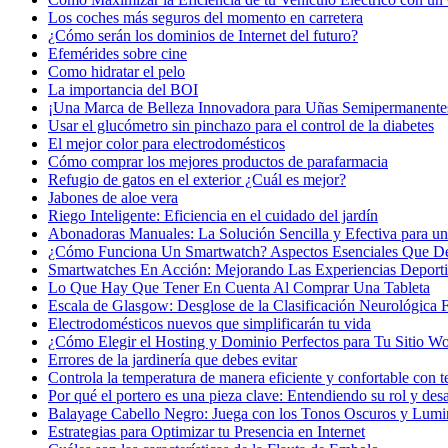
Los coches más seguros del momento en carretera
¿Cómo serán los dominios de Internet del futuro?
Efemérides sobre cine
Сomo hidratar el pelo
La importancia del BOI
¡Una Marca de Belleza Innovadora para Uñas Semipermanente
Usar el glucómetro sin pinchazo para el control de la diabetes
El mejor color para electrodomésticos
Cómo comprar los mejores productos de parafarmacia
Refugio de gatos en el exterior ¿Cuál es mejor?
Jabones de aloe vera
Riego Inteligente: Eficiencia en el cuidado del jardín
Abonadoras Manuales: La Solución Sencilla y Efectiva para un 
¿Cómo Funciona Un Smartwatch? Aspectos Esenciales Que D
Smartwatches En Acción: Mejorando Las Experiencias Deport
Lo Que Hay Que Tener En Cuenta Al Comprar Una Tableta
Escala de Glasgow: Desglose de la Clasificación Neurológica
Electrodomésticos nuevos que simplificarán tu vida
¿Cómo Elegir el Hosting y Dominio Perfectos para Tu Sitio W
Errores de la jardinería que debes evitar
Controla la temperatura de manera eficiente y confortable con t
Por qué el portero es una pieza clave: Entendiendo su rol y desa
Balayage Cabello Negro: Juega con los Tonos Oscuros y Lumi
Estrategias para Optimizar tu Presencia en Internet