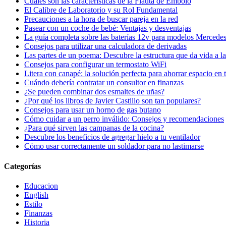
Cuáles son las características de la Flauta de Embolo
El Calibre de Laboratorio y su Rol Fundamental
Precauciones a la hora de buscar pareja en la red
Pasear con un coche de bebé: Ventajas y desventajas
La guía completa sobre las baterías 12v para modelos Mercede
Consejos para utilizar una calculadora de derivadas
Las partes de un poema: Descubre la estructura que da vida a l
Consejos para configurar un termostato WiFi
Litera con canapé: la solución perfecta para ahorrar espacio en 
Cuándo debería contratar un consultor en finanzas
¿Se pueden combinar dos esmaltes de uñas?
¿Por qué los libros de Javier Castillo son tan populares?
Consejos para usar un horno de gas butano
Cómo cuidar a un perro inválido: Consejos y recomendaciones
¿Para qué sirven las campanas de la cocina?
Descubre los beneficios de agregar hielo a tu ventilador
Cómo usar correctamente un soldador para no lastimarse
Categorías
Educacion
English
Estilo
Finanzas
Historia