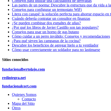
Consejos para utilizar una calculadora de derivadas
Las partes de un poema: Descubre la estructura que da vida a l
Consejos para configurar un termostato WiFi
Litera con canapé: la solución perfecta para ahorrar espacio en 
Cuándo debería contratar un consultor en finanzas
¿Se pueden combinar dos esmaltes de uñas?
¿Por qué los libros de Javier Castillo son tan populares?
Consejos para usar un horno de gas butano
Cómo cuidar a un perro inválido: Consejos y recomendaciones
¿Para qué sirven las campanas de la cocina?
Descubre los beneficios de agregar hielo a tu ventilador
Cómo usar correctamente un soldador para no lastimarse
Sitios conocidos
fundacionalbertolajo.com
redintegra.net
fundacionalcort.com
Quienes Somos
Contacto
Mapa del Sitio
Otros