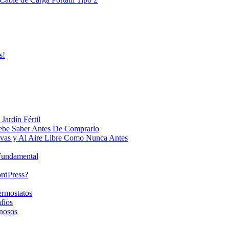
s!
Jardín Fértil
ebe Saber Antes De Comprarlo
ivas y Al Aire Libre Como Nunca Antes
 Fundamental
ordPress?
ermostatos
fíos
nosos