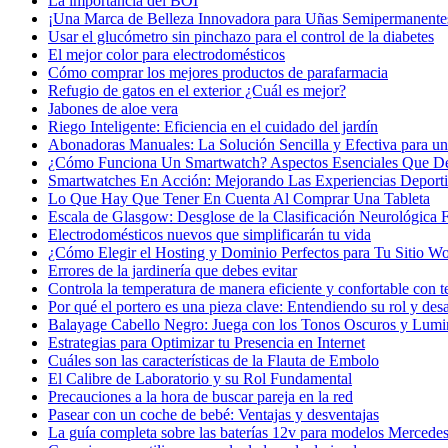
La importancia del BOI
¡Una Marca de Belleza Innovadora para Uñas Semipermanente
Usar el glucómetro sin pinchazo para el control de la diabetes
El mejor color para electrodomésticos
Cómo comprar los mejores productos de parafarmacia
Refugio de gatos en el exterior ¿Cuál es mejor?
Jabones de aloe vera
Riego Inteligente: Eficiencia en el cuidado del jardín
Abonadoras Manuales: La Solución Sencilla y Efectiva para un 
¿Cómo Funciona Un Smartwatch? Aspectos Esenciales Que D
Smartwatches En Acción: Mejorando Las Experiencias Deport
Lo Que Hay Que Tener En Cuenta Al Comprar Una Tableta
Escala de Glasgow: Desglose de la Clasificación Neurológica
Electrodomésticos nuevos que simplificarán tu vida
¿Cómo Elegir el Hosting y Dominio Perfectos para Tu Sitio W
Errores de la jardinería que debes evitar
Controla la temperatura de manera eficiente y confortable con t
Por qué el portero es una pieza clave: Entendiendo su rol y desa
Balayage Cabello Negro: Juega con los Tonos Oscuros y Lumi
Estrategias para Optimizar tu Presencia en Internet
Cuáles son las características de la Flauta de Embolo
El Calibre de Laboratorio y su Rol Fundamental
Precauciones a la hora de buscar pareja en la red
Pasear con un coche de bebé: Ventajas y desventajas
La guía completa sobre las baterías 12v para modelos Mercede