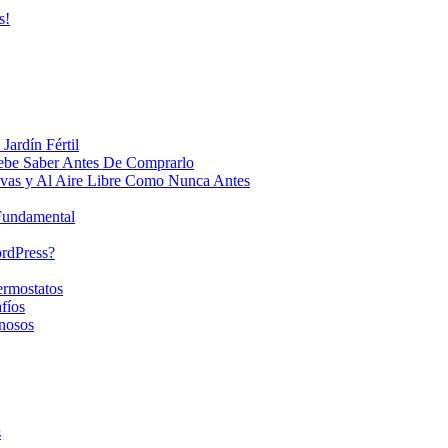
s!
Jardín Fértil
ebe Saber Antes De Comprarlo
ivas y Al Aire Libre Como Nunca Antes
 Fundamental
ordPress?
ermostatos
fíos
nosos
s