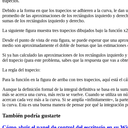
trapecios.
Debido a la forma en que los trapecios se adhieren a la curva, le dan
promedio de las aproximaciones de los rectángulos izquierdo y derecho
sumas de los rectángulos izquierdo y derecho.
La siguiente figura muestra tres trapecios dibujados bajo la función x2
Desde el punto de vista de esta figura, se puede esperar que una apr
medio son aproximadamente el doble de buenas que las estimaciones d
Si ya has calculado las aproximaciones de los rectángulos izquierdo y
del trapecio (para este problema, sabes que la respuesta que vas a obten
La regla del trapecio:
Para la función en la figura de arriba con tres trapecios, aquí está el cá
Aunque la definición formal de la integral definitiva se basa en la sum
más se acerca una curva, más recta se vuelve. Cuando se utiliza un núm
acercan cada vez más a la curva. Si se amplía «infinitamente», la parte
la curva. Esta es una buena manera de pensar por qué la integración p
También podría gustarte
Cómo abrir el panel de control del escritorio en su 