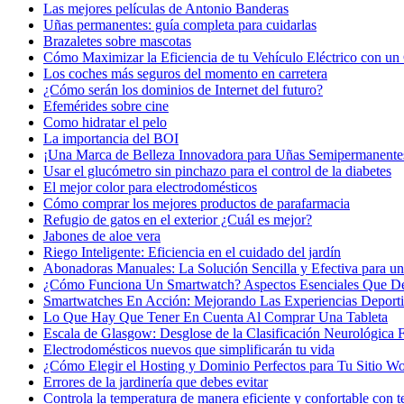
Las mejores películas de Antonio Banderas
Uñas permanentes: guía completa para cuidarlas
Brazaletes sobre mascotas
Cómo Maximizar la Eficiencia de tu Vehículo Eléctrico con un 
Los coches más seguros del momento en carretera
¿Cómo serán los dominios de Internet del futuro?
Efemérides sobre cine
Сomo hidratar el pelo
La importancia del BOI
¡Una Marca de Belleza Innovadora para Uñas Semipermanente
Usar el glucómetro sin pinchazo para el control de la diabetes
El mejor color para electrodomésticos
Cómo comprar los mejores productos de parafarmacia
Refugio de gatos en el exterior ¿Cuál es mejor?
Jabones de aloe vera
Riego Inteligente: Eficiencia en el cuidado del jardín
Abonadoras Manuales: La Solución Sencilla y Efectiva para un 
¿Cómo Funciona Un Smartwatch? Aspectos Esenciales Que D
Smartwatches En Acción: Mejorando Las Experiencias Deport
Lo Que Hay Que Tener En Cuenta Al Comprar Una Tableta
Escala de Glasgow: Desglose de la Clasificación Neurológica
Electrodomésticos nuevos que simplificarán tu vida
¿Cómo Elegir el Hosting y Dominio Perfectos para Tu Sitio W
Errores de la jardinería que debes evitar
Controla la temperatura de manera eficiente y confortable con t