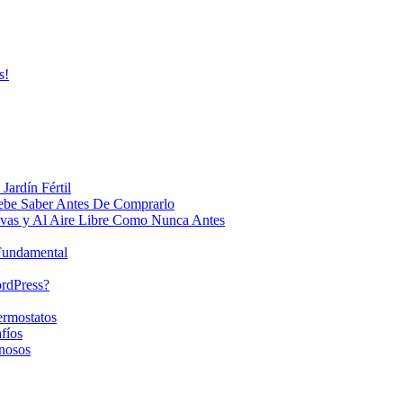
s!
Jardín Fértil
ebe Saber Antes De Comprarlo
ivas y Al Aire Libre Como Nunca Antes
 Fundamental
ordPress?
ermostatos
fíos
nosos