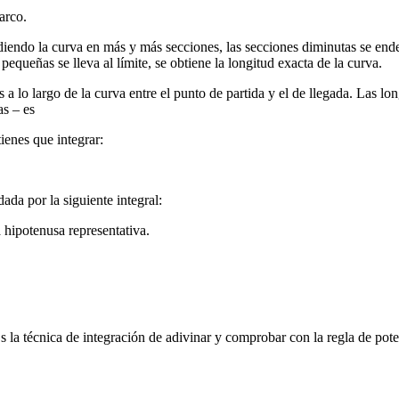
arco.
iendo la curva en más y más secciones, las secciones diminutas se end
queñas se lleva al límite, se obtiene la longitud exacta de la curva.
 a lo largo de la curva entre el punto de partida y el de llegada. Las lon
as – es
tienes que integrar:
dada por la siguiente integral:
 hipotenusa representativa.
la técnica de integración de adivinar y comprobar con la regla de poten