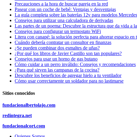
Precauciones a la hora de buscar pareja en la red
Pasear con un coche de bebé: Ventajas y desventajas
La guía completa sobre las baterías 12v para modelos Mercede
Consejos para utilizar una calculadora de derivadas
Las partes de un poema: Descubre la estructura que da vida a l
Consejos para configurar un termostato WiFi
Litera con canapé: la solución perfecta para ahorrar espacio en 
Cuándo debería contratar un consultor en finanzas
¿Se pueden combinar dos esmaltes de uñas?
¿Por qué los libros de Javier Castillo son tan populares?
Consejos para usar un horno de gas butano
Cómo cuidar a un perro inválido: Consejos y recomendaciones
¿Para qué sirven las campanas de la cocina?
Descubre los beneficios de agregar hielo a tu ventilador
Cómo usar correctamente un soldador para no lastimarse
Sitios conocidos
fundacionalbertolajo.com
redintegra.net
fundacionalcort.com
Quienes Somos