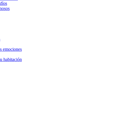
fíos
nosos
s
as emociones
tu habitación