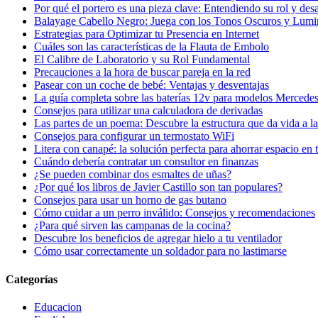
Por qué el portero es una pieza clave: Entendiendo su rol y desa
Balayage Cabello Negro: Juega con los Tonos Oscuros y Lumi
Estrategias para Optimizar tu Presencia en Internet
Cuáles son las características de la Flauta de Embolo
El Calibre de Laboratorio y su Rol Fundamental
Precauciones a la hora de buscar pareja en la red
Pasear con un coche de bebé: Ventajas y desventajas
La guía completa sobre las baterías 12v para modelos Mercede
Consejos para utilizar una calculadora de derivadas
Las partes de un poema: Descubre la estructura que da vida a l
Consejos para configurar un termostato WiFi
Litera con canapé: la solución perfecta para ahorrar espacio en 
Cuándo debería contratar un consultor en finanzas
¿Se pueden combinar dos esmaltes de uñas?
¿Por qué los libros de Javier Castillo son tan populares?
Consejos para usar un horno de gas butano
Cómo cuidar a un perro inválido: Consejos y recomendaciones
¿Para qué sirven las campanas de la cocina?
Descubre los beneficios de agregar hielo a tu ventilador
Cómo usar correctamente un soldador para no lastimarse
Categorías
Educacion