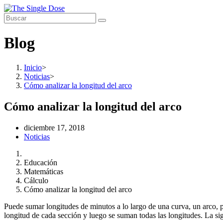
Saltar
al
contenido
Blog
Inicio
>
Noticias
>
Cómo analizar la longitud del arco
Cómo analizar la longitud del arco
Publicación
diciembre 17, 2018
de
Categoría
Noticias
la
de
entrada:
la
Educación
entrada:
Matemáticas
Cálculo
Cómo analizar la longitud del arco
Puede sumar longitudes de minutos a lo largo de una curva, un arco, p
longitud de cada sección y luego se suman todas las longitudes. La s