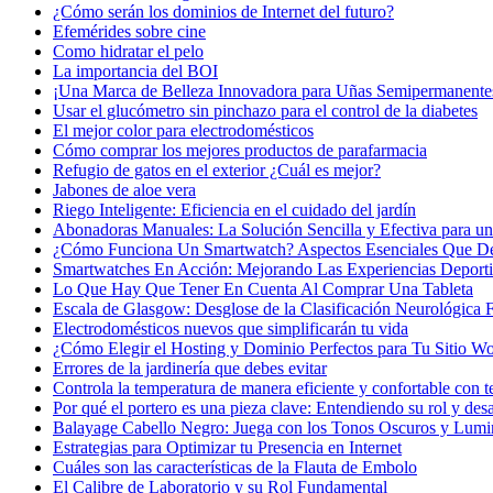
¿Cómo serán los dominios de Internet del futuro?
Efemérides sobre cine
Сomo hidratar el pelo
La importancia del BOI
¡Una Marca de Belleza Innovadora para Uñas Semipermanente
Usar el glucómetro sin pinchazo para el control de la diabetes
El mejor color para electrodomésticos
Cómo comprar los mejores productos de parafarmacia
Refugio de gatos en el exterior ¿Cuál es mejor?
Jabones de aloe vera
Riego Inteligente: Eficiencia en el cuidado del jardín
Abonadoras Manuales: La Solución Sencilla y Efectiva para un 
¿Cómo Funciona Un Smartwatch? Aspectos Esenciales Que D
Smartwatches En Acción: Mejorando Las Experiencias Deport
Lo Que Hay Que Tener En Cuenta Al Comprar Una Tableta
Escala de Glasgow: Desglose de la Clasificación Neurológica
Electrodomésticos nuevos que simplificarán tu vida
¿Cómo Elegir el Hosting y Dominio Perfectos para Tu Sitio W
Errores de la jardinería que debes evitar
Controla la temperatura de manera eficiente y confortable con t
Por qué el portero es una pieza clave: Entendiendo su rol y desa
Balayage Cabello Negro: Juega con los Tonos Oscuros y Lumi
Estrategias para Optimizar tu Presencia en Internet
Cuáles son las características de la Flauta de Embolo
El Calibre de Laboratorio y su Rol Fundamental