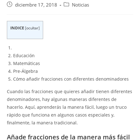
Publicación
Categoría
diciembre 17, 2018
Noticias
de
de
la
la
entrada:
entrada:
INDICE
[
ocultar
]
Educación
Matemáticas
Pre-Álgebra
Cómo añadir fracciones con diferentes denominadores
Cuando las fracciones que quieres añadir tienen diferentes
denominadores, hay algunas maneras diferentes de
hacerlo. Aquí, aprenderás la manera fácil, luego un truco
rápido que funciona en algunos casos especiales y,
finalmente, la manera tradicional.
Añade fracciones de la manera más fácil