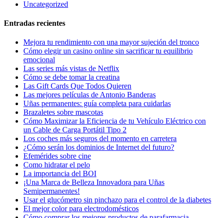
Uncategorized
Entradas recientes
Mejora tu rendimiento con una mayor sujeción del tronco
Cómo elegir un casino online sin sacrificar tu equilibrio
emocional
Las series más vistas de Netflix
Cómo se debe tomar la creatina
Las Gift Cards Que Todos Quieren
Las mejores películas de Antonio Banderas
Uñas permanentes: guía completa para cuidarlas
Brazaletes sobre mascotas
Cómo Maximizar la Eficiencia de tu Vehículo Eléctrico con
un Cable de Carga Portátil Tipo 2
Los coches más seguros del momento en carretera
¿Cómo serán los dominios de Internet del futuro?
Efemérides sobre cine
Сomo hidratar el pelo
La importancia del BOI
¡Una Marca de Belleza Innovadora para Uñas
Semipermanentes!
Usar el glucómetro sin pinchazo para el control de la diabetes
El mejor color para electrodomésticos
Cómo comprar los mejores productos de parafarmacia