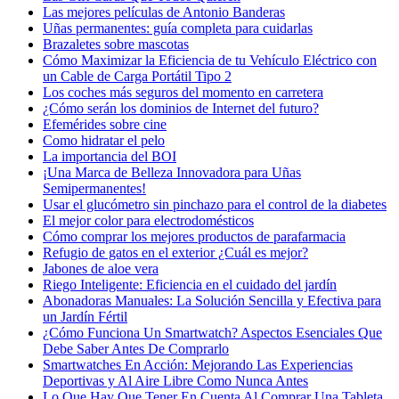
Las mejores películas de Antonio Banderas
Uñas permanentes: guía completa para cuidarlas
Brazaletes sobre mascotas
Cómo Maximizar la Eficiencia de tu Vehículo Eléctrico con
un Cable de Carga Portátil Tipo 2
Los coches más seguros del momento en carretera
¿Cómo serán los dominios de Internet del futuro?
Efemérides sobre cine
Сomo hidratar el pelo
La importancia del BOI
¡Una Marca de Belleza Innovadora para Uñas
Semipermanentes!
Usar el glucómetro sin pinchazo para el control de la diabetes
El mejor color para electrodomésticos
Cómo comprar los mejores productos de parafarmacia
Refugio de gatos en el exterior ¿Cuál es mejor?
Jabones de aloe vera
Riego Inteligente: Eficiencia en el cuidado del jardín
Abonadoras Manuales: La Solución Sencilla y Efectiva para
un Jardín Fértil
¿Cómo Funciona Un Smartwatch? Aspectos Esenciales Que
Debe Saber Antes De Comprarlo
Smartwatches En Acción: Mejorando Las Experiencias
Deportivas y Al Aire Libre Como Nunca Antes
Lo Que Hay Que Tener En Cuenta Al Comprar Una Tableta