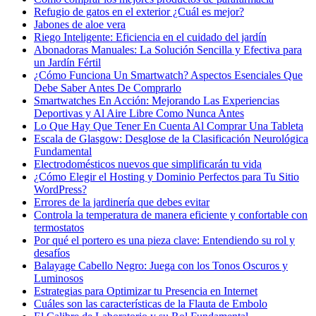
Refugio de gatos en el exterior ¿Cuál es mejor?
Jabones de aloe vera
Riego Inteligente: Eficiencia en el cuidado del jardín
Abonadoras Manuales: La Solución Sencilla y Efectiva para
un Jardín Fértil
¿Cómo Funciona Un Smartwatch? Aspectos Esenciales Que
Debe Saber Antes De Comprarlo
Smartwatches En Acción: Mejorando Las Experiencias
Deportivas y Al Aire Libre Como Nunca Antes
Lo Que Hay Que Tener En Cuenta Al Comprar Una Tableta
Escala de Glasgow: Desglose de la Clasificación Neurológica
Fundamental
Electrodomésticos nuevos que simplificarán tu vida
¿Cómo Elegir el Hosting y Dominio Perfectos para Tu Sitio
WordPress?
Errores de la jardinería que debes evitar
Controla la temperatura de manera eficiente y confortable con
termostatos
Por qué el portero es una pieza clave: Entendiendo su rol y
desafíos
Balayage Cabello Negro: Juega con los Tonos Oscuros y
Luminosos
Estrategias para Optimizar tu Presencia en Internet
Cuáles son las características de la Flauta de Embolo